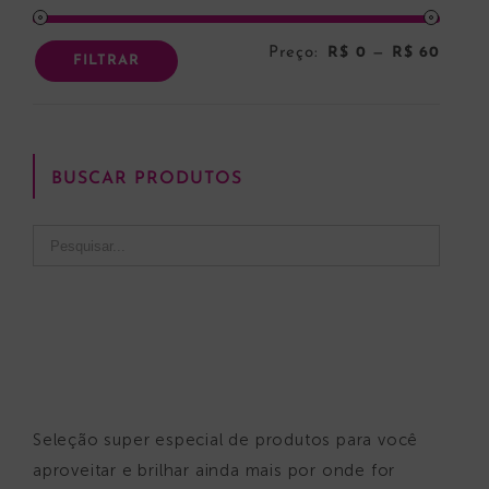
Preço:
R$ 0
—
R$ 60
Preço
Preço
FILTRAR
mínim
máxi
BUSCAR PRODUTOS
Seleção super especial de produtos para você
aproveitar e brilhar ainda mais por onde for