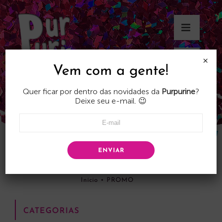
Skip
to
content
×
Vem com a gente!
Quer ficar por dentro das novidades da
Purpurine
?
Deixe seu e-mail. 😉
ENVIAR
PROMO
Início
•
PROMO
CATEGORIAS