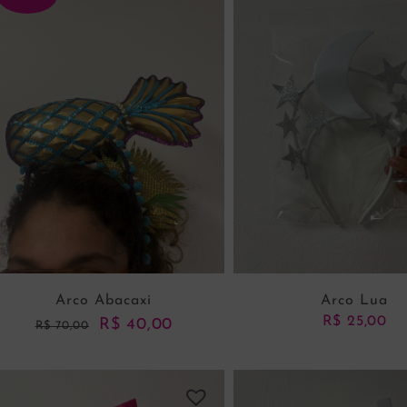
R$ 75,00
ADICIONAR AO CARRINHO
ADICIONAR AO CARRI
Arco Abacaxi
Arco Lua
O
O
R$
25,00
R$
40,00
R$
70,00
preço
preço
original
atual
era:
é: