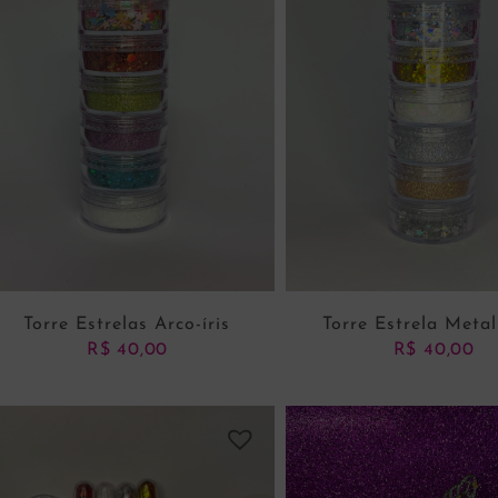
Torre Estrelas Arco-íris
Torre Estrela Meta
R$
40,00
R$
40,00
ADICIONAR AO CARRINHO
ADICIONAR AO CARRI