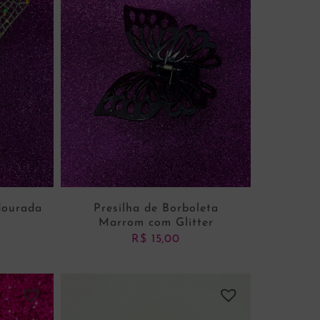
 dourada
Presilha de Borboleta
Marrom com Glitter
R$
15,00
NHO
ADICIONAR AO CARRINHO