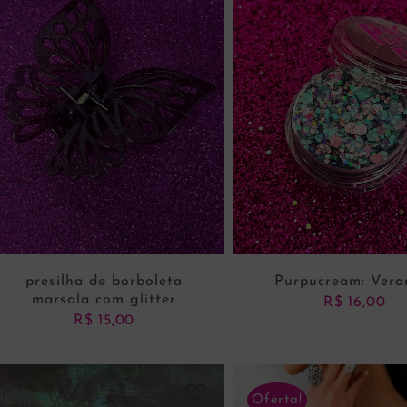
presilha de borboleta
Purpucream: Vera
marsala com glitter
R$
16,00
R$
15,00
Oferta!