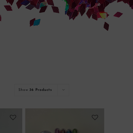
Show
36 Products