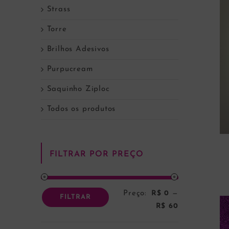
Strass
Torre
Brilhos Adesivos
Purpucream
Saquinho Ziploc
Todos os produtos
FILTRAR POR PREÇO
Preço:
R$ 0
—
Preço
Preço
FILTRAR
R$ 60
mínimo
máximo