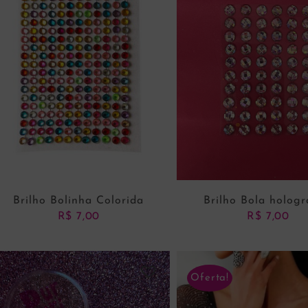
Brilho Bolinha Colorida
Brilho Bola hologr
R$
7,00
R$
7,00
Oferta!
ADICIONAR AO CARRINHO
ADICIONAR AO CARRI