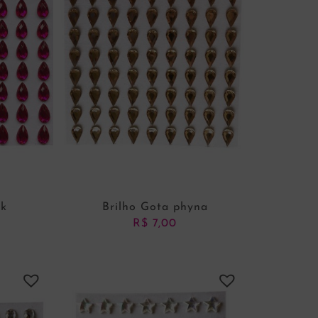
nk
Brilho Gota phyna
R$
7,00
NHO
ADICIONAR AO CARRINHO