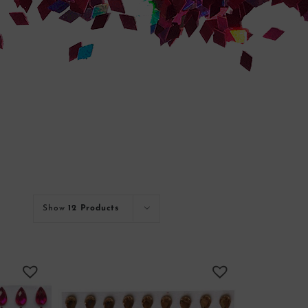
Show
12 Products