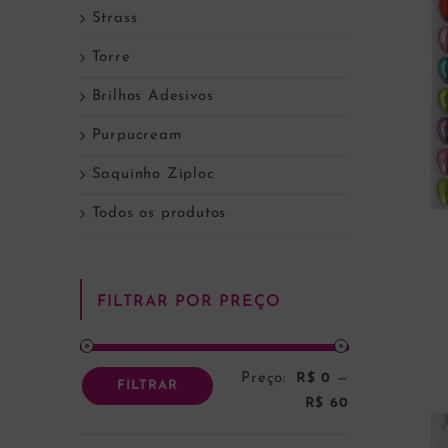
Strass
Torre
Brilhos Adesivos
Purpucream
Saquinho Ziploc
Todos os produtos
FILTRAR POR PREÇO
Preço:
R$ 0
—
Preço
Preço
FILTRAR
R$ 60
mínimo
máximo