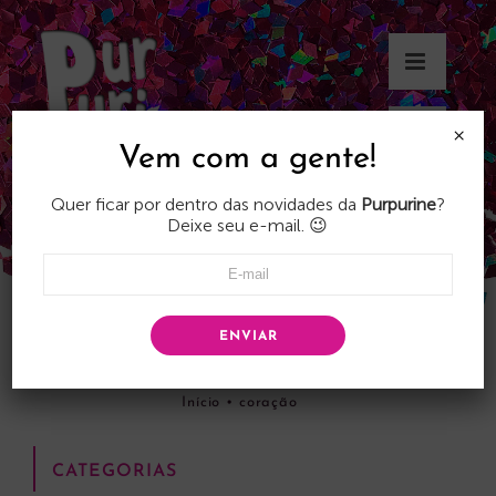
Skip
to
content
×
Vem com a gente!
Quer ficar por dentro das novidades da
Purpurine
?
Deixe seu e-mail. 😉
ENVIAR
coração
Início
•
coração
CATEGORIAS