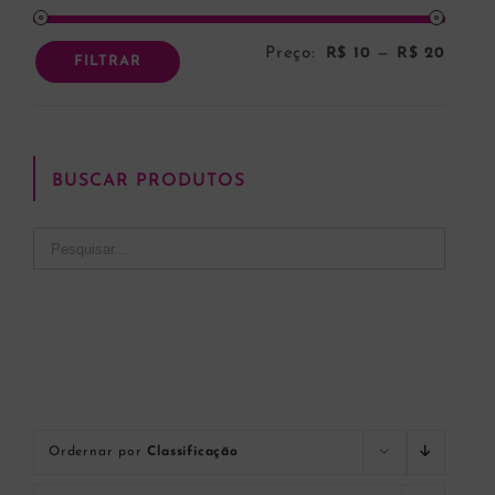
Preço:
R$ 10
—
R$ 20
Preço
Preço
FILTRAR
mínim
máxi
BUSCAR PRODUTOS
Ordernar por
Classificação