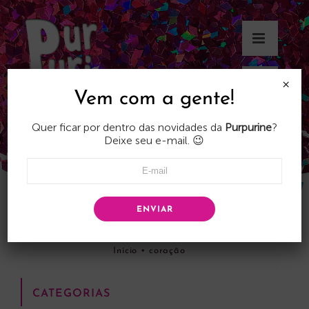
Skip
to
content
×
Vem com a gente!
Quer ficar por dentro das novidades da
Purpurine
?
Deixe seu e-mail. 😉
ENVIAR
coração
Início
•
coração
CATEGORIAS