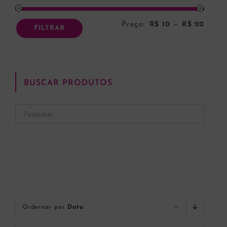
Preço:
R$ 10
—
R$ 20
Preço
Preço
FILTRAR
mínim
máxi
BUSCAR PRODUTOS
Ordernar por
Data