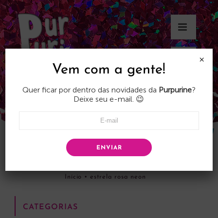
Skip
to
content
×
Vem com a gente!
Quer ficar por dentro das novidades da
Purpurine
?
Deixe seu e-mail. 😉
ENVIAR
estrela rosa neon
Início
•
estrela rosa neon
CATEGORIAS