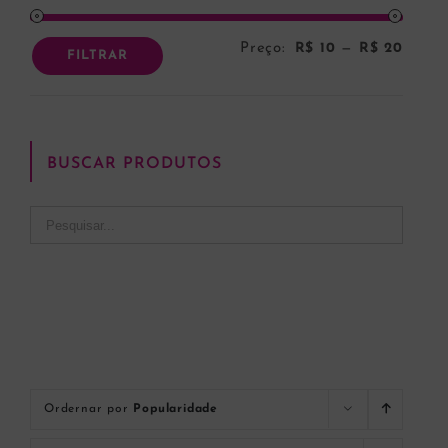
Preço:
R$ 10
—
R$ 20
Preço
Preço
FILTRAR
mínim
máxi
BUSCAR PRODUTOS
Ordernar por
Popularidade