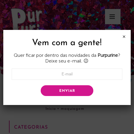
Skip
to
content
×
Vem com a gente!
Quer ficar por dentro das novidades da
Purpurine
?
Deixe seu e-mail. 😉
ENVIAR
maquiagem
Início
•
maquiagem
CATEGORIAS