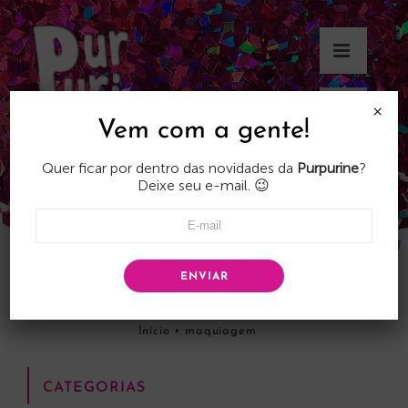
Skip
to
content
×
Vem com a gente!
Quer ficar por dentro das novidades da
Purpurine
?
Deixe seu e-mail. 😉
ENVIAR
maquiagem
Início
•
maquiagem
CATEGORIAS