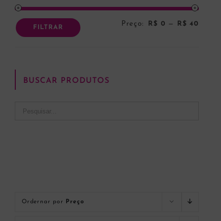
Preço:
R$ 0
—
R$ 40
Preço
Preço
FILTRAR
mínim
máxi
BUSCAR PRODUTOS
Ordernar por
Preço