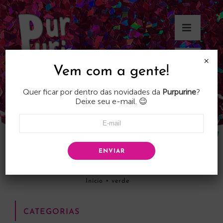
Skip
to
content
×
Vem com a gente!
Quer ficar por dentro das novidades da
Purpurine
?
Deixe seu e-mail. 😉
ENVIAR
verde
Início
•
verde
CATEGORIAS