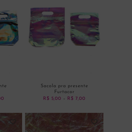
nte
Sacola pra presente
Furtacor
00
Price
R$
5,00
R$
7,00
Price
–
range:
range:
R$ 5,00
R$ 5,00
through
through
VER OPÇÕES
R$ 7,00
R$ 7,00