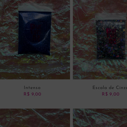
Intenso
Escala de Cinz
R$
9,00
R$
9,00