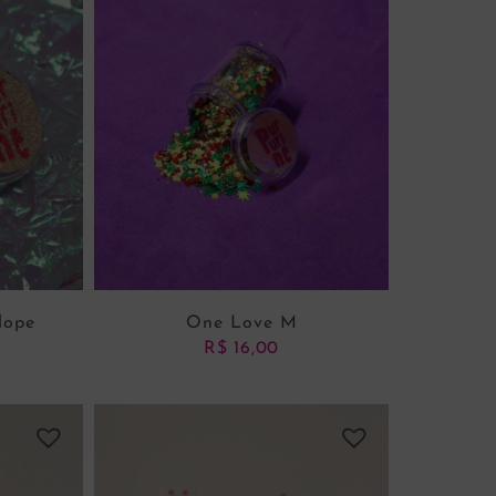
lope
One Love M
R$
16,00
NHO
ADICIONAR AO CARRINHO