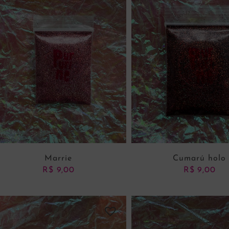
ADICIONAR AO CARRINHO
ADICIONAR AO CARRI
Marrie
Cumarú holo
R$
9,00
R$
9,00