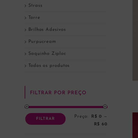
Strass
Torre
Brilhos Adesivos
Purpucream
Saquinho Ziploc
Todos os produtos
FILTRAR POR PREÇO
Preço:
R$ 0
—
Preço
Preço
FILTRAR
R$ 60
mínimo
máximo