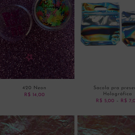
420 Neon
Sacola pra prese
Holográfica
R$
14,00
R$
5,00
R$
7,
–
ADICIONAR AO CARRINHO
VER OPÇÕES