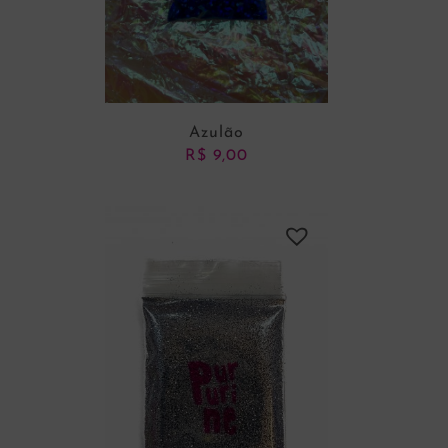
Azulão
R$
9,00
ADICIONAR AO CARRINHO