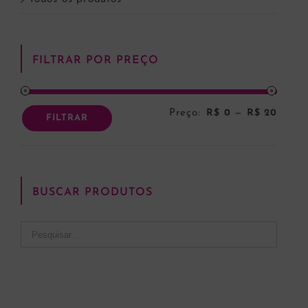
FILTRAR POR PREÇO
Preço:
R$ 0
—
R$ 20
Preço
Preço
FILTRAR
mínim
máxi
BUSCAR PRODUTOS