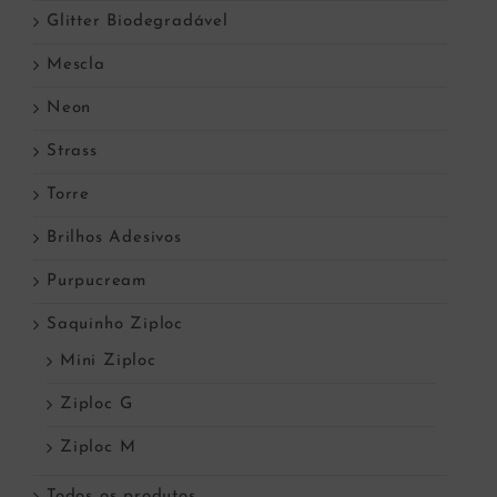
Glitter Biodegradável
Mescla
Neon
Strass
Torre
Brilhos Adesivos
Purpucream
Saquinho Ziploc
Mini Ziploc
Ziploc G
Ziploc M
Todos os produtos