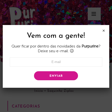
Skip
to
content
×
Vem com a gente!
Quer ficar por dentro das novidades da
Purpurine
?
Deixe seu e-mail. 😉
ENVIAR
Saquinho Ziploc
Início
•
Saquinho Ziploc
CATEGORIAS