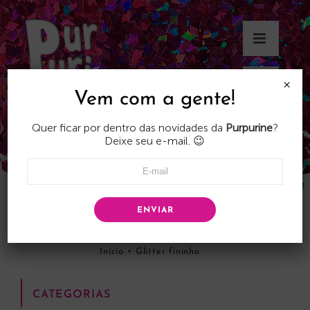
Skip
to
content
×
Vem com a gente!
Quer ficar por dentro das novidades da
Purpurine
?
Deixe seu e-mail. 😉
ENVIAR
Glitter fininho
Início
•
Glitter fininho
CATEGORIAS