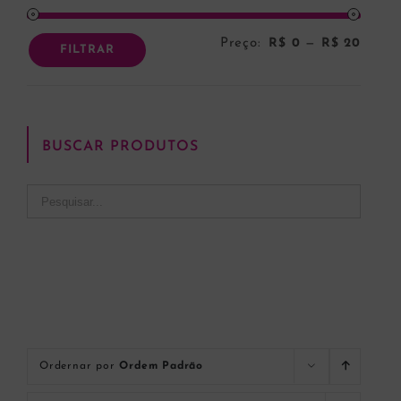
Preço:
R$ 0
—
R$ 20
Preço
Preço
FILTRAR
mínim
máxi
BUSCAR PRODUTOS
Ordernar por
Ordem Padrão