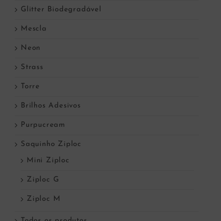
Glitter Biodegradável
Mescla
Neon
Strass
Torre
Brilhos Adesivos
Purpucream
Saquinho Ziploc
Mini Ziploc
Ziploc G
Ziploc M
Todos os produtos