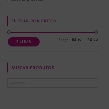
FILTRAR POR PREÇO
Preço:
R$ 10
—
R$ 20
Preço
Preço
FILTRAR
mínim
máxi
BUSCAR PRODUTOS