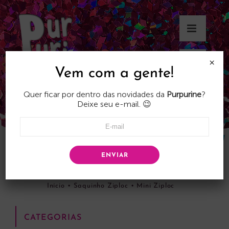
Skip
to
content
×
Vem com a gente!
Quer ficar por dentro das novidades da
Purpurine
?
Deixe seu e-mail. 😉
ENVIAR
Mini Ziploc
Início
•
Saquinho Ziploc
•
Mini Ziploc
CATEGORIAS