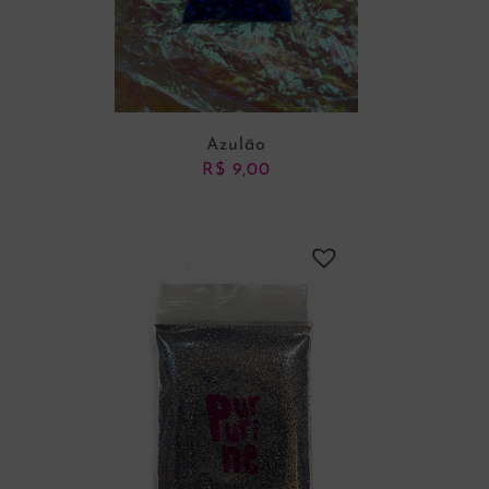
Azulão
R$
9,00
ADICIONAR AO CARRINHO