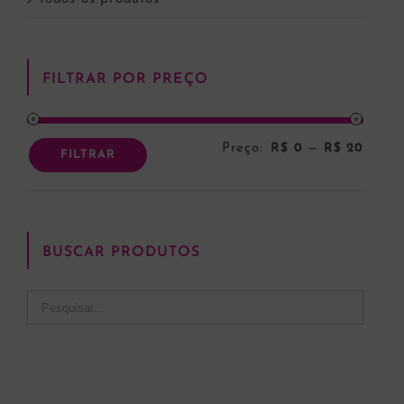
FILTRAR POR PREÇO
Preço:
R$ 0
—
R$ 20
Preço
Preço
FILTRAR
mínim
máxi
BUSCAR PRODUTOS