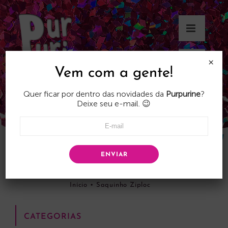
Skip
to
content
×
Vem com a gente!
Quer ficar por dentro das novidades da
Purpurine
?
Deixe seu e-mail. 😉
ENVIAR
Saquinho Ziploc
Início
•
Saquinho Ziploc
CATEGORIAS