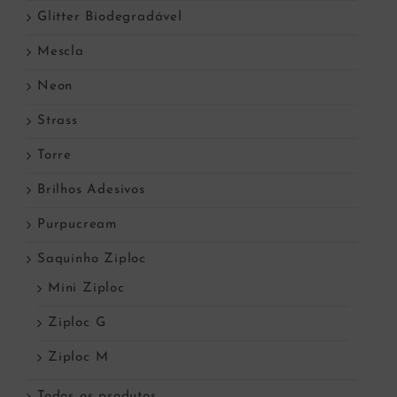
Glitter Biodegradável
Mescla
Neon
Strass
Torre
Brilhos Adesivos
Purpucream
Saquinho Ziploc
Mini Ziploc
Ziploc G
Ziploc M
Todos os produtos