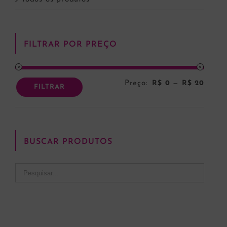
FILTRAR POR PREÇO
Preço:
R$ 0
—
R$ 20
Preço
Preço
FILTRAR
mínim
máxi
BUSCAR PRODUTOS