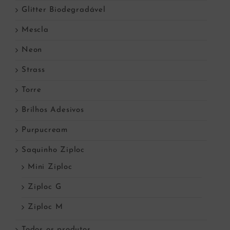
Glitter Biodegradável
Mescla
Neon
Strass
Torre
Brilhos Adesivos
Purpucream
Saquinho Ziploc
Mini Ziploc
Ziploc G
Ziploc M
Todos os produtos