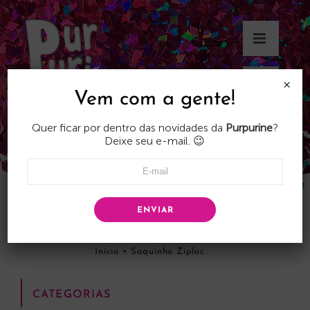
Skip
to
content
×
Vem com a gente!
Quer ficar por dentro das novidades da
Purpurine
?
Deixe seu e-mail. 😉
ENVIAR
Saquinho Ziploc
Início
•
Saquinho Ziploc
CATEGORIAS