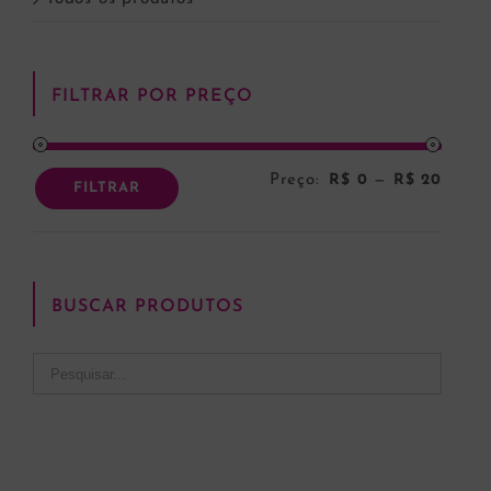
FILTRAR POR PREÇO
Preço:
R$ 0
—
R$ 20
Preço
Preço
FILTRAR
mínim
máxi
BUSCAR PRODUTOS