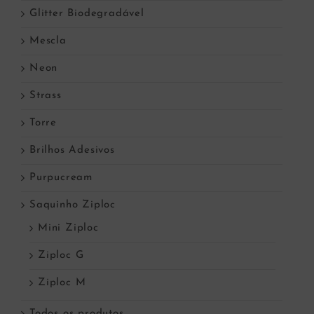
Glitter Biodegradável
Mescla
Neon
Strass
Torre
Brilhos Adesivos
Purpucream
Saquinho Ziploc
Mini Ziploc
Ziploc G
Ziploc M
Todos os produtos