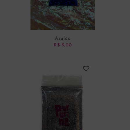
Azulão
R$
9,00
ADICIONAR AO CARRINHO