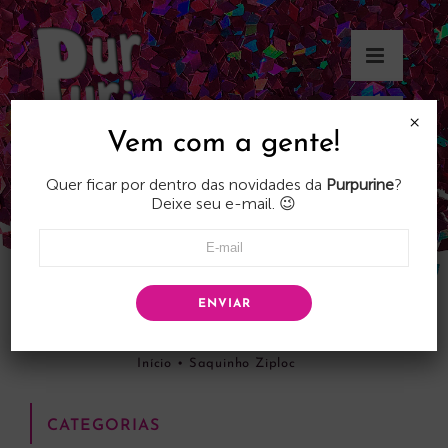
Skip
to
content
×
Vem com a gente!
Quer ficar por dentro das novidades da
Purpurine
?
Deixe seu e-mail. 😉
ENVIAR
Saquinho Ziploc
Início
•
Saquinho Ziploc
CATEGORIAS