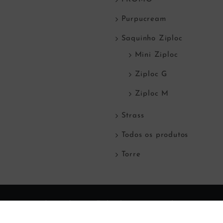
Purpucream
Saquinho Ziploc
Mini Ziploc
Ziploc G
Ziploc M
Strass
Todos os produtos
Torre
© Copyright
2026 Todos direitos reservados