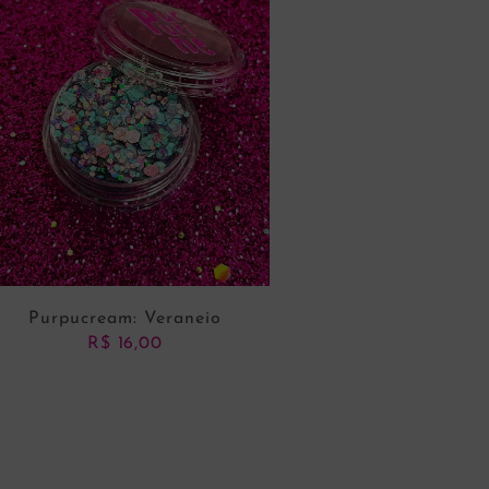
Purpucream: Veraneio
R$
16,00
ADICIONAR AO CARRINHO