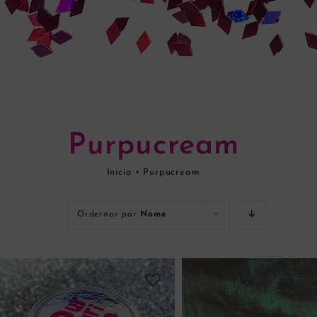
Purpucream
Início
•
Purpucream
Ordernar por
Nome