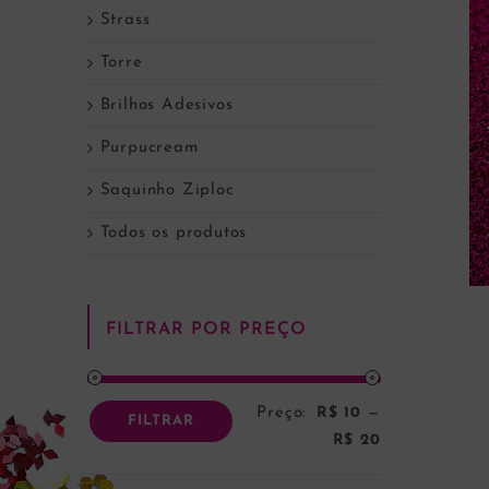
Strass
Torre
Brilhos Adesivos
Purpucream
Saquinho Ziploc
Todos os produtos
FILTRAR POR PREÇO
Preço:
R$ 10
—
Preço
Preço
FILTRAR
R$ 20
mínimo
máximo