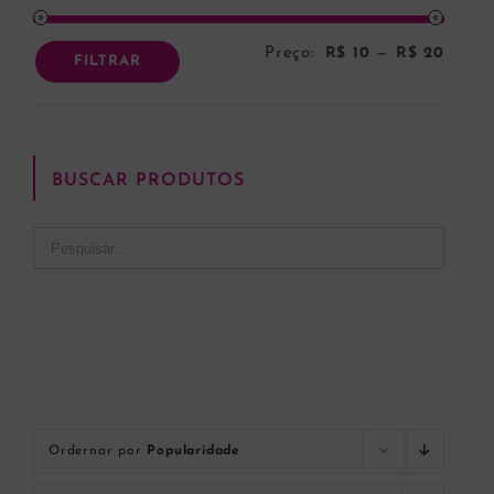
Preço:
R$ 10
—
R$ 20
Preço
Preço
FILTRAR
mínim
máxi
BUSCAR PRODUTOS
Ordernar por
Popularidade