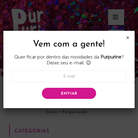
Skip
to
content
×
Vem com a gente!
Quer ficar por dentro das novidades da
Purpurine
?
Deixe seu e-mail. 😉
ENVIAR
Purpucream
Início
•
Purpucream
CATEGORIAS