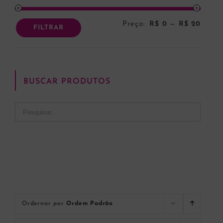
Preço:
R$ 0
—
R$ 20
Preço
Preço
FILTRAR
mínim
máxi
BUSCAR PRODUTOS
Ordernar por
Ordem Padrão