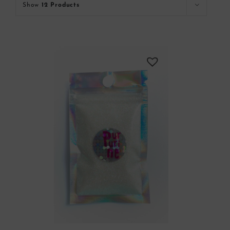
Show
12 Products