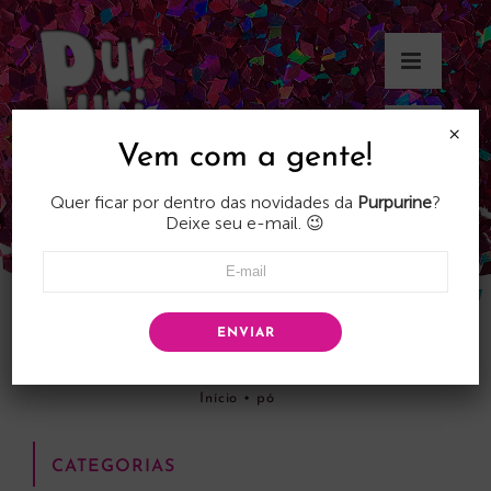
Skip
to
content
×
Vem com a gente!
Quer ficar por dentro das novidades da
Purpurine
?
Deixe seu e-mail. 😉
ENVIAR
pó
Início
•
pó
CATEGORIAS