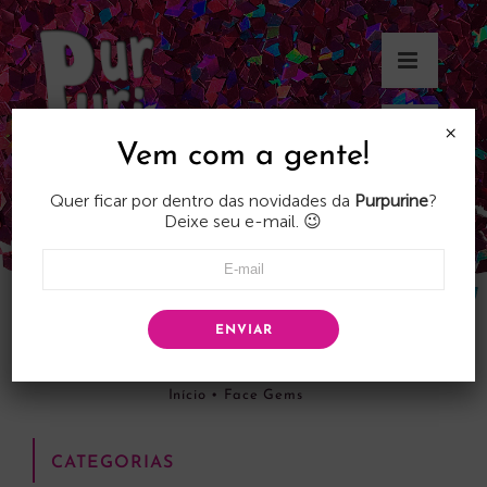
Skip
to
content
×
Vem com a gente!
Quer ficar por dentro das novidades da
Purpurine
?
Deixe seu e-mail. 😉
ENVIAR
Face Gems
Início
•
Face Gems
CATEGORIAS