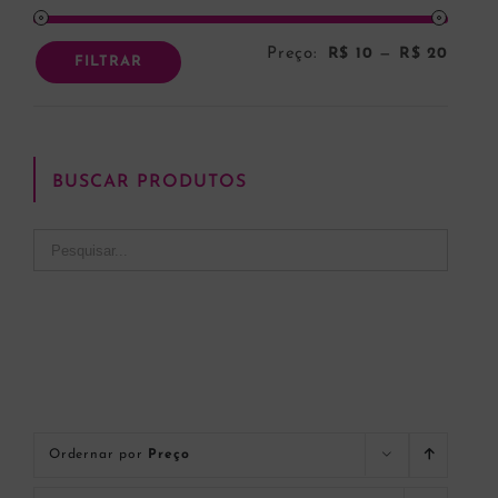
Preço:
R$ 10
—
R$ 20
Preço
Preço
FILTRAR
mínim
máxi
BUSCAR PRODUTOS
Ordernar por
Preço