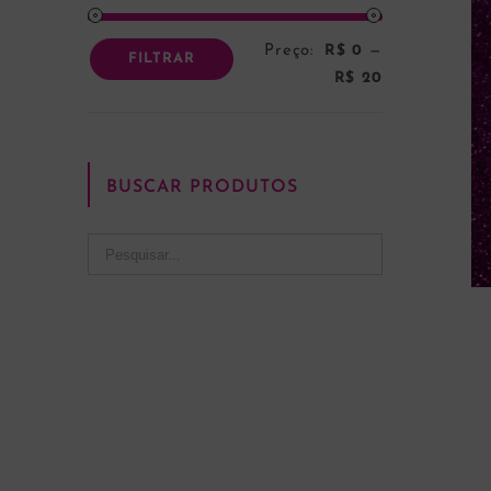
Preço:
R$ 0
—
Preço
Preço
FILTRAR
R$ 20
mínimo
máximo
BUSCAR PRODUTOS