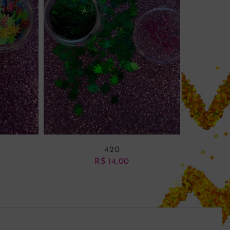
420
R$
14,00
NHO
ADICIONAR AO CARRINHO