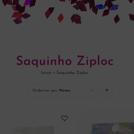
Saquinho Ziploc
Início
•
Saquinho Ziploc
Ordernar por
Nome