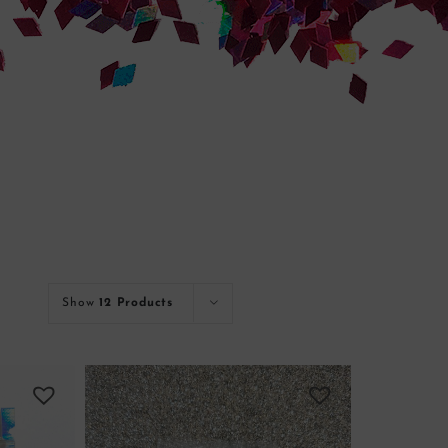
Show
12 Products