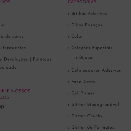
 NÓS
CATEGORIAS
Brilhos Adesivos
ia
Cílios Postiços
go de cores
Colar
s frequentes
Coleções Especiais
Bijoux
e Devoluções | Políticas
vacidade
Delineadores Adesivos
Face Gems
NHE NOSSOS
Gel Primer
DOS
Glitter Biodegradável
Glitter Chunky
Glitter de Formatos