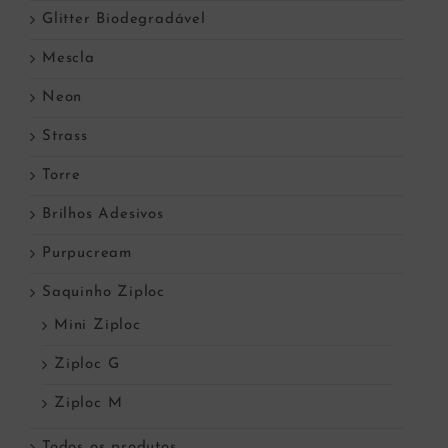
Glitter Biodegradável
Mescla
Neon
Strass
Torre
Brilhos Adesivos
Purpucream
Saquinho Ziploc
Mini Ziploc
Ziploc G
Ziploc M
Todos os produtos