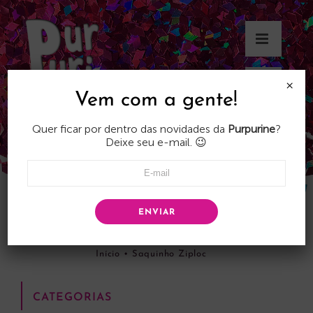
Skip
to
content
×
Vem com a gente!
Quer ficar por dentro das novidades da
Purpurine
?
Deixe seu e-mail. 😉
ENVIAR
Saquinho Ziploc
Início
•
Saquinho Ziploc
CATEGORIAS