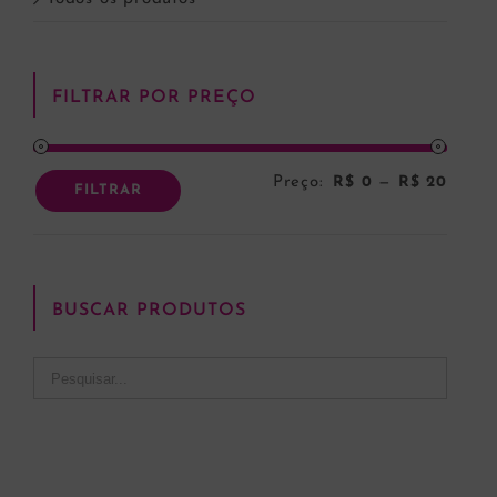
FILTRAR POR PREÇO
Preço:
R$ 0
—
R$ 20
Preço
Preço
FILTRAR
mínim
máxi
BUSCAR PRODUTOS