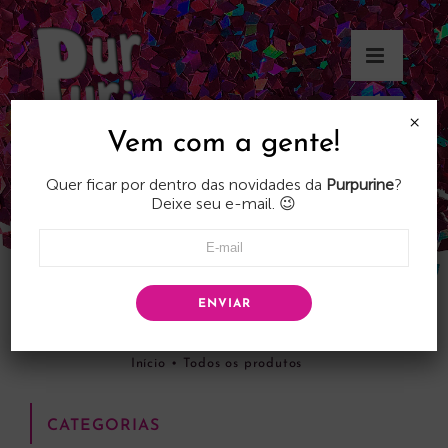
Skip
to
content
×
Vem com a gente!
Quer ficar por dentro das novidades da
Purpurine
?
Deixe seu e-mail. 😉
ENVIAR
Todos os produtos
Início
•
Todos os produtos
CATEGORIAS