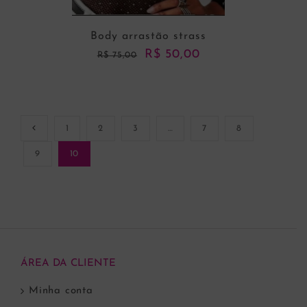
Body arrastão strass
O
O
R$
50,00
R$
75,00
preço
preço
original
atual
era:
é:
R$ 75,00.
R$ 50,00.
1
2
3
…
7
8
ADICIONAR AO CARRINHO
9
10
ÁREA DA CLIENTE
Minha conta