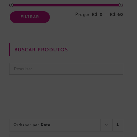
Preço:
R$ 0
—
R$ 60
Preço
Preço
FILTRAR
mínim
máxi
BUSCAR PRODUTOS
Ordernar por
Data