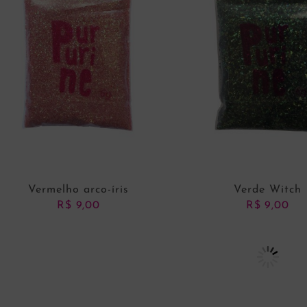
Vermelho arco-íris
Verde Witch
R$
9,00
R$
9,00
ADICIONAR AO CARRINHO
ADICIONAR AO CARRI