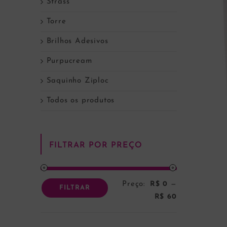
Strass
Torre
Brilhos Adesivos
Purpucream
Saquinho Ziploc
Todos os produtos
FILTRAR POR PREÇO
Preço:
R$ 0
—
Preço
Preço
FILTRAR
R$ 60
mínimo
máximo