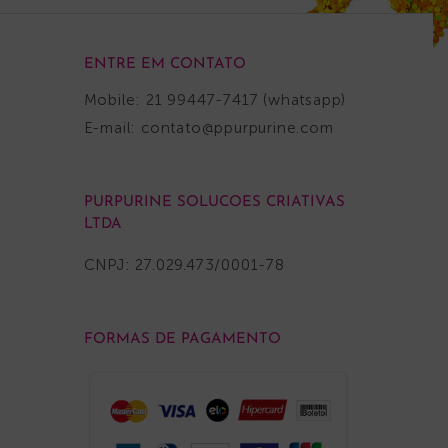
Azul Ghost
R$
9,00
NHO
ADICIONAR AO CARRINHO