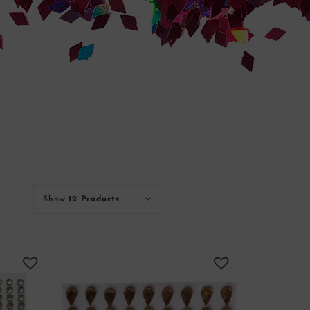
Show
12 Products