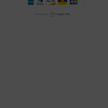
Curupira
R$
9,00
NHO
ADICIONAR AO CARRINHO