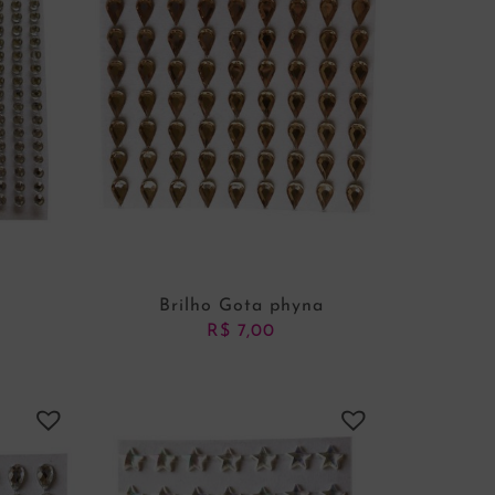
P
Brilho Gota phyna
R$
7,00
NHO
ADICIONAR AO CARRINHO