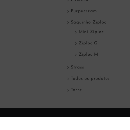
Purpucream
Saquinho Ziploc
Mini Ziploc
Ziploc G
Ziploc M
Strass
Todos os produtos
Torre
© Copyright
2026 Todos direitos reservados