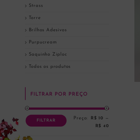
Strass
Torre
Brilhos Adesivos
Purpucream
Saquinho Ziploc
Todos os produtos
FILTRAR POR PREÇO
Preço:
R$ 10
—
Preço
Preço
FILTRAR
R$ 40
mínimo
máximo