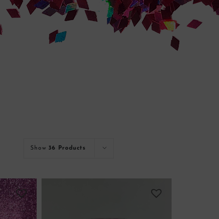
Show
36 Products