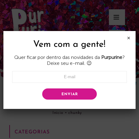
Skip
to
content
×
Vem com a gente!
Quer ficar por dentro das novidades da
Purpurine
?
Deixe seu e-mail. 😉
ENVIAR
chunky
Início
•
chunky
CATEGORIAS