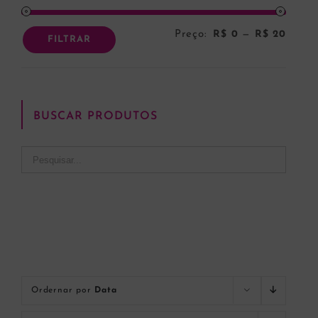
Preço:
R$ 0
—
R$ 20
Preço
Preço
FILTRAR
mínim
máxi
BUSCAR PRODUTOS
Ordernar por
Data