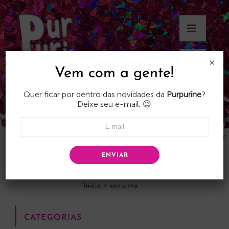
Skip
to
content
×
Vem com a gente!
Quer ficar por dentro das novidades da
Purpurine
?
Deixe seu e-mail. 😉
ENVIAR
conjunto
Início
•
conjunto
CATEGORIAS