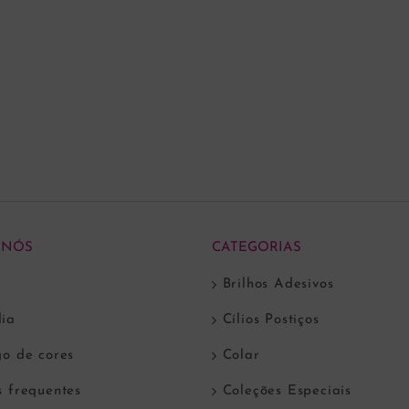
ADICIONAR AO CARRINHO
ADICIONAR AO CARRI
 NÓS
CATEGORIAS
Brilhos Adesivos
ia
Cílios Postiços
go de cores
Colar
s frequentes
Coleções Especiais