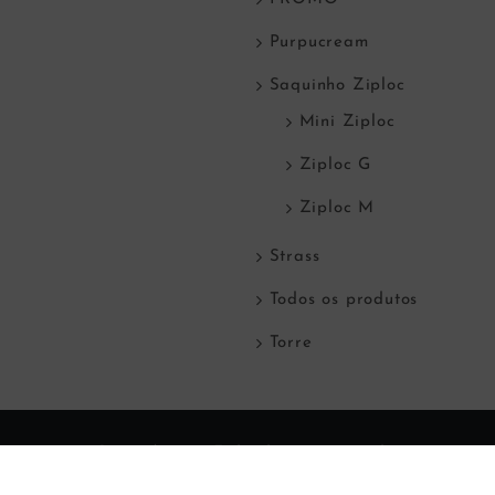
Purpucream
Saquinho Ziploc
Mini Ziploc
Ziploc G
Ziploc M
Strass
Todos os produtos
Torre
© Copyright
2026 Todos direitos reservados