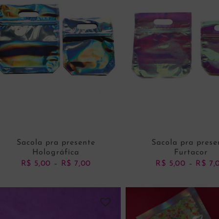
Sacola pra presente
Sacola pra prese
Holográfica
Furtacor
R$
5,00
R$
7,00
Price
R$
5,00
R$
7,
–
–
range:
R$ 5,00
through
VER OPÇÕES
VER OPÇÕES
R$ 7,00