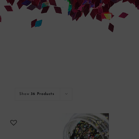
Show
36 Products