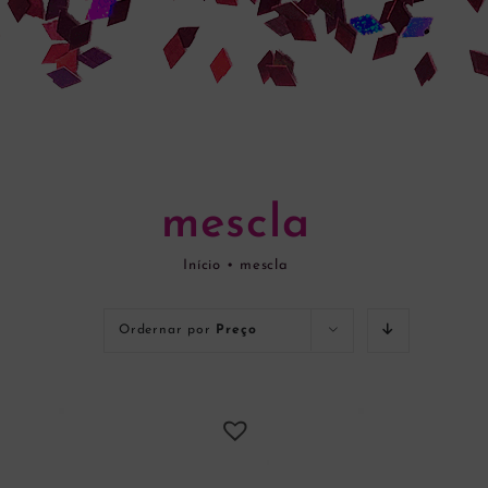
mescla
Início
•
mescla
Ordernar por
Preço