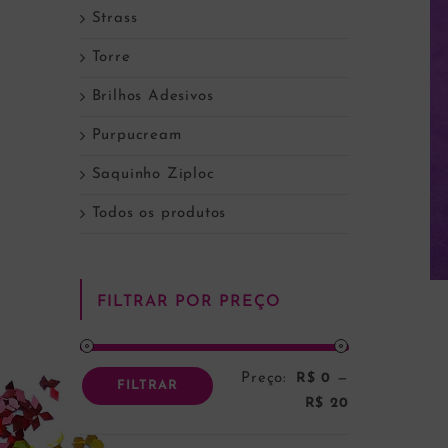
Strass
Torre
Brilhos Adesivos
Purpucream
Saquinho Ziploc
Todos os produtos
FILTRAR POR PREÇO
Preço:
R$ 0
—
Preço
Preço
FILTRAR
R$ 20
mínimo
máximo