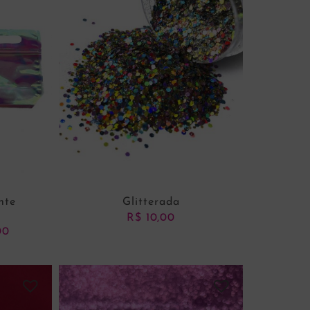
nte
Glitterada
R$
10,00
00
Price
range:
R$ 5,00
through
VER OPÇÕES
R$ 7,00