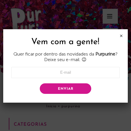
Skip
to
content
×
Vem com a gente!
Quer ficar por dentro das novidades da
Purpurine
?
Deixe seu e-mail. 😉
ENVIAR
purpurina
Início
•
purpurina
CATEGORIAS