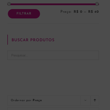
Preço:
R$ 0
—
R$ 40
Preço
Preço
FILTRAR
mínim
máxi
BUSCAR PRODUTOS
Ordernar por
Preço