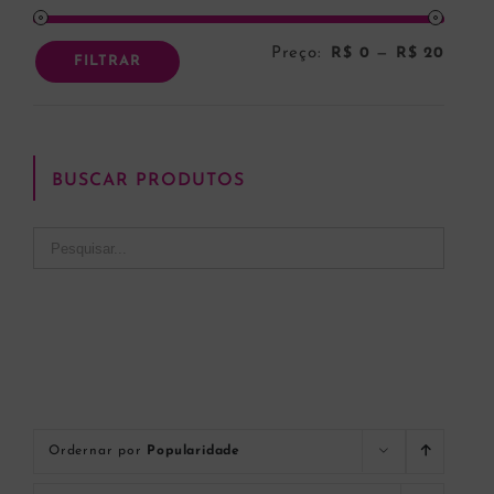
Preço:
R$ 0
—
R$ 20
Preço
Preço
FILTRAR
mínim
máxi
BUSCAR PRODUTOS
Ordernar por
Popularidade