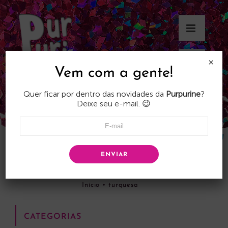
Skip
to
content
×
Vem com a gente!
Quer ficar por dentro das novidades da
Purpurine
?
Deixe seu e-mail. 😉
ENVIAR
turquesa
Início
•
turquesa
CATEGORIAS