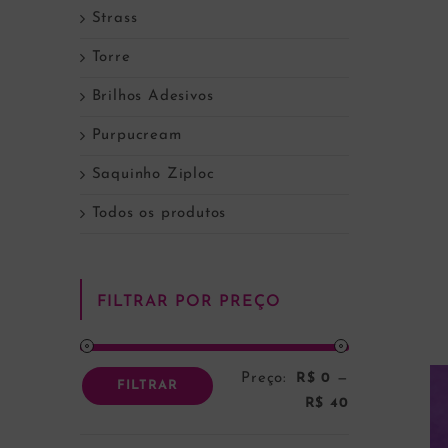
Strass
Torre
Brilhos Adesivos
Purpucream
Saquinho Ziploc
Todos os produtos
FILTRAR POR PREÇO
Preço:
R$ 0
—
Preço
Preço
FILTRAR
R$ 40
mínimo
máximo