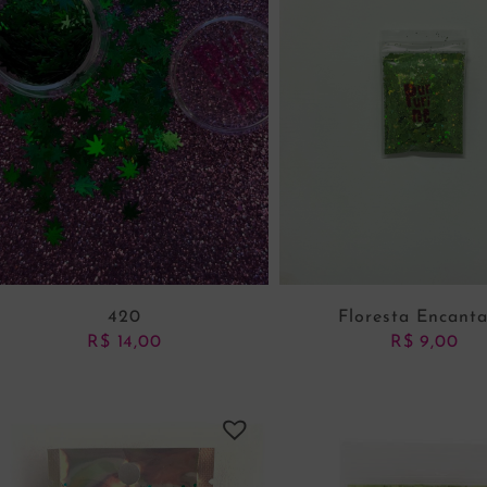
420
Floresta Encant
R$
14,00
R$
9,00
ADICIONAR AO CARRINHO
ADICIONAR AO CARRI