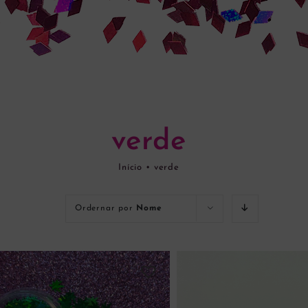
verde
Início
•
verde
Ordernar por
Nome