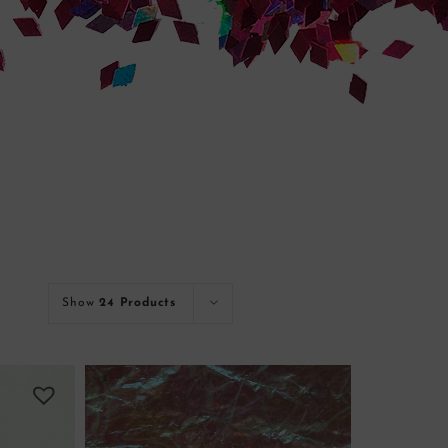
Show
24 Products