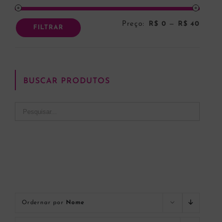
Preço:
R$ 0
—
R$ 40
Preço
Preço
FILTRAR
mínim
máxi
BUSCAR PRODUTOS
Ordernar por
Nome