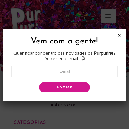
Skip
to
content
×
Vem com a gente!
Quer ficar por dentro das novidades da
Purpurine
?
Deixe seu e-mail. 😉
ENVIAR
verde
Início
•
verde
CATEGORIAS