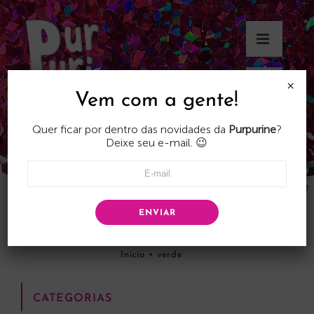
Skip
to
content
×
Vem com a gente!
Quer ficar por dentro das novidades da
Purpurine
?
Deixe seu e-mail. 😉
ENVIAR
verde
Início
•
verde
CATEGORIAS