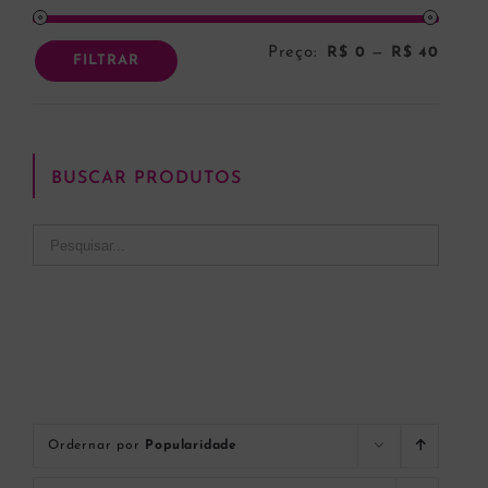
Preço:
R$ 0
—
R$ 40
Preço
Preço
FILTRAR
mínim
máxi
BUSCAR PRODUTOS
Ordernar por
Popularidade