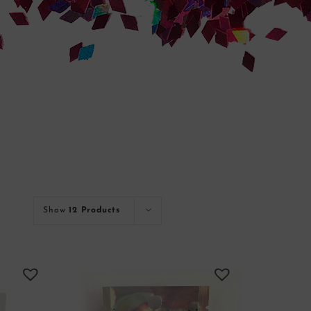
Show
12 Products