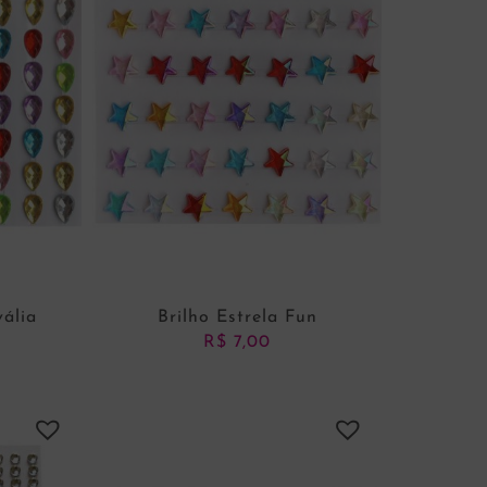
vália
Brilho Estrela Fun
R$
7,00
NHO
ADICIONAR AO CARRINHO