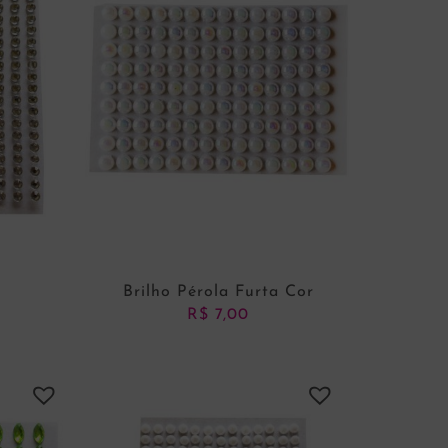
P
Brilho Pérola Furta Cor
R$
7,00
NHO
ADICIONAR AO CARRINHO