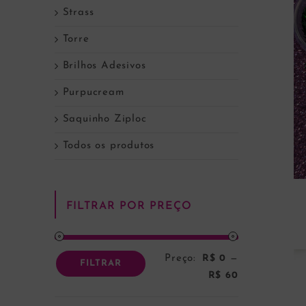
Strass
Torre
Brilhos Adesivos
Purpucream
Saquinho Ziploc
Todos os produtos
FILTRAR POR PREÇO
Preço:
R$ 0
—
Preço
Preço
FILTRAR
R$ 60
mínimo
máximo