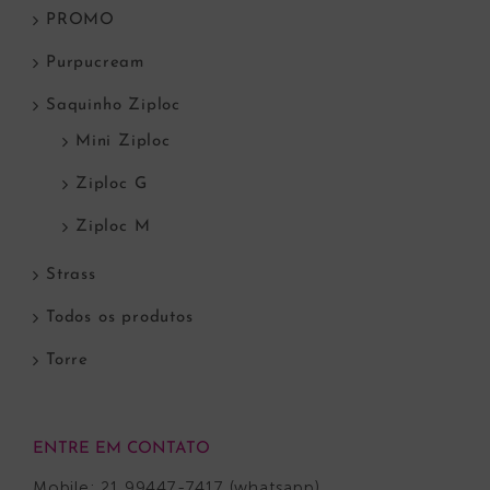
PROMO
Purpucream
Saquinho Ziploc
Mini Ziploc
Ziploc G
Ziploc M
Strass
Todos os produtos
Torre
ENTRE EM CONTATO
Mobile: 21 99447-7417 (whatsapp)