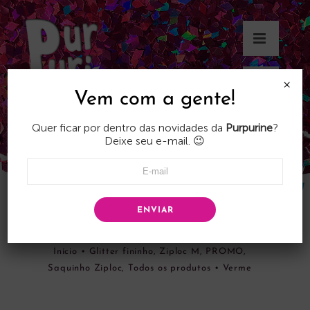
Skip
to
content
×
Vem com a gente!
Quer ficar por dentro das novidades da
Purpurine
?
Deixe seu e-mail. 😉
ENVIAR
Verme
Início
•
Glitter fininho
,
Ziploc M
,
PROMO
,
Saquinho Ziploc
,
Todos os produtos
•
Verme