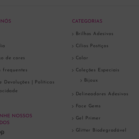
 NÓS
CATEGORIAS
Brilhos Adesivos
ia
Cílios Postiços
go de cores
Colar
s frequentes
Coleções Especiais
Bijoux
e Devoluções | Políticas
vacidade
Delineadores Adesivos
Face Gems
NHE NOSSOS
Gel Primer
DOS
Glitter Biodegradável