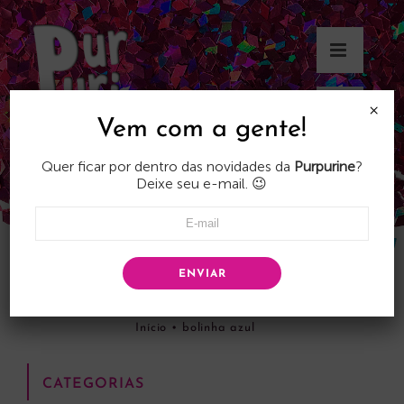
Skip
to
content
×
Vem com a gente!
Quer ficar por dentro das novidades da
Purpurine
?
Deixe seu e-mail. 😉
ENVIAR
bolinha azul
Início
•
bolinha azul
CATEGORIAS