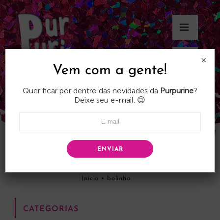
Skip
to
content
×
Vem com a gente!
Quer ficar por dentro das novidades da
Purpurine
?
Deixe seu e-mail. 😉
ENVIAR
bolinha
Início
•
bolinha
CATEGORIAS