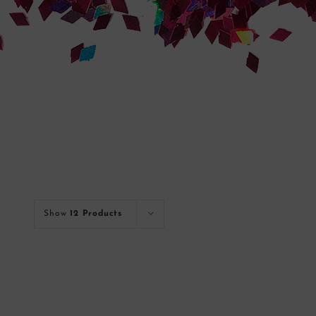
Show
12 Products