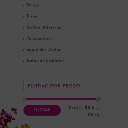
Strass
Torre
Brilhos Adesivos
Purpucream
Saquinho Ziploc
Todos os produtos
FILTRAR POR PREÇO
Preço:
R$ 0
—
Preço
Preço
FILTRAR
R$ 10
mínimo
máximo