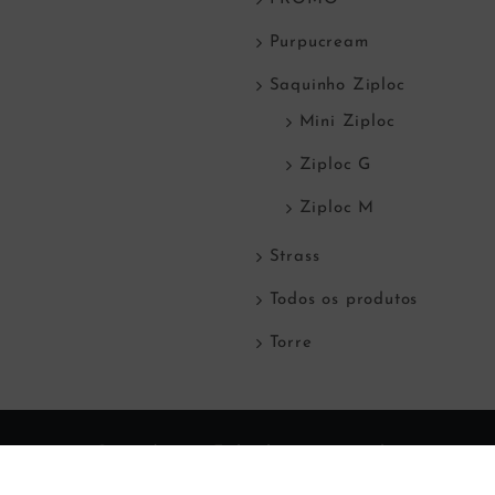
Purpucream
Saquinho Ziploc
Mini Ziploc
Ziploc G
Ziploc M
Strass
Todos os produtos
Torre
© Copyright
2026 Todos direitos reservados