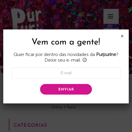
Skip
to
content
×
Vem com a gente!
Quer ficar por dentro das novidades da
Purpurine
?
Deixe seu e-mail. 😉
ENVIAR
face
Início
•
face
CATEGORIAS