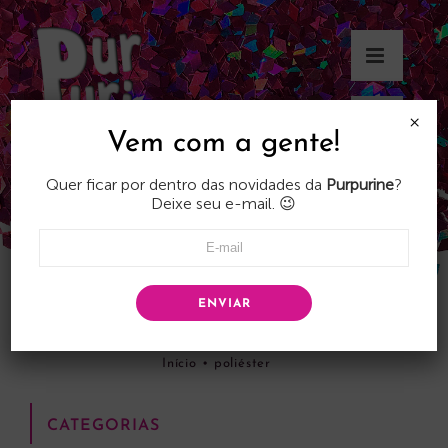
Skip
to
content
×
Vem com a gente!
Quer ficar por dentro das novidades da
Purpurine
?
Deixe seu e-mail. 😉
ENVIAR
poliéster
Início
•
poliéster
CATEGORIAS