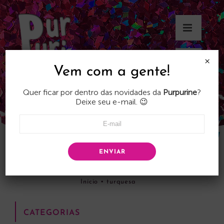
Skip
to
content
×
Vem com a gente!
Quer ficar por dentro das novidades da
Purpurine
?
Deixe seu e-mail. 😉
ENVIAR
turquesa
Início
•
turquesa
CATEGORIAS