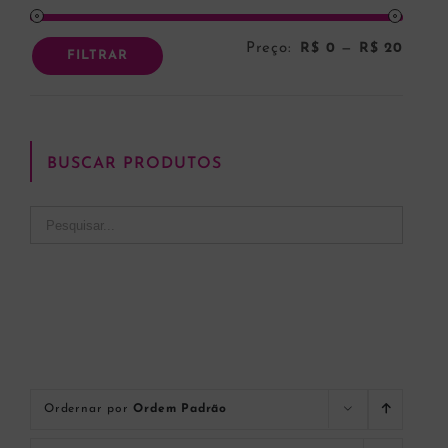
Preço:
R$ 0
—
R$ 20
Preço
Preço
FILTRAR
mínim
máxi
BUSCAR PRODUTOS
Ordernar por
Ordem Padrão