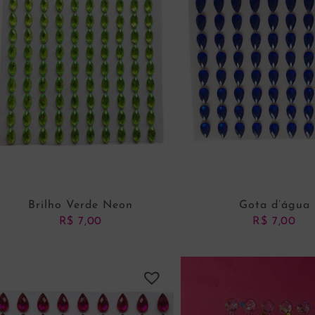
Brilho Verde Neon
Gota d’água
R$
7,00
R$
7,00
ADICIONAR AO CARRINHO
ADICIONAR AO CARRI