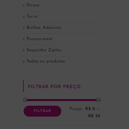
Strass
Torre
Brilhos Adesivos
Purpucream
Saquinho Ziploc
Todos os produtos
FILTRAR POR PREÇO
Preço:
R$ 0
—
Preço
Preço
FILTRAR
R$ 30
mínimo
máximo