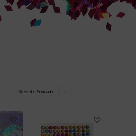
Show
24 Products