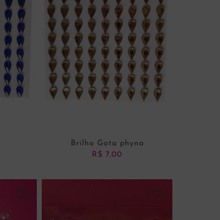
Brilho Gota phyna
R$
7,00
NHO
ADICIONAR AO CARRINHO