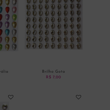
vália
Brilho Gota
R$
7,00
NHO
ADICIONAR AO CARRINHO