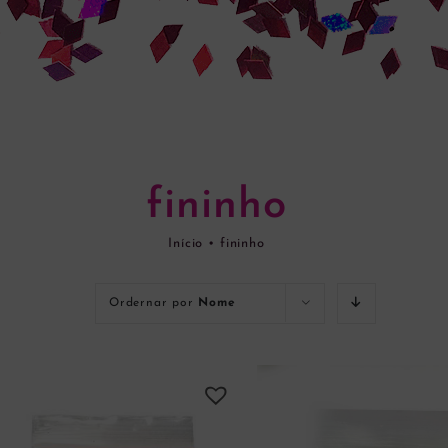
fininho
Início
•
fininho
Ordernar por
Nome