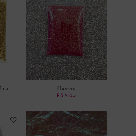
fico
Flowers
R$
9,00
NHO
ADICIONAR AO CARRINHO