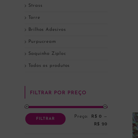
Strass
Torre
Brilhos Adesivos
Purpucream
Saquinho Ziploc
Todos os produtos
FILTRAR POR PREÇO
Preço:
R$ 0
—
Preço
Preço
FILTRAR
R$ 20
mínimo
máximo