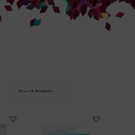
Show
12 Products