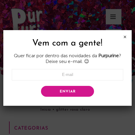
Skip
to
content
×
Vem com a gente!
Quer ficar por dentro das novidades da
Purpurine
?
Deixe seu e-mail. 😉
ENVIAR
glitter rosa claro
Início
•
glitter rosa claro
CATEGORIAS