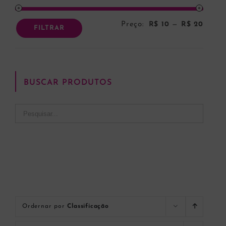
Preço:
R$ 10
—
R$ 20
Preço
Preço
FILTRAR
mínim
máxi
BUSCAR PRODUTOS
Ordernar por
Classificação