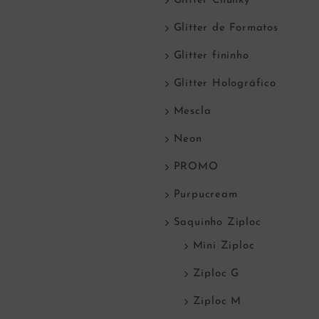
Glitter Chunky
Glitter de Formatos
Glitter fininho
Glitter Holográfico
Mescla
Neon
PROMO
Purpucream
Saquinho Ziploc
Mini Ziploc
Ziploc G
Ziploc M