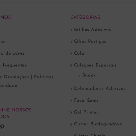
 NÓS
CATEGORIAS
Brilhos Adesivos
ia
Cílios Postiços
go de cores
Colar
s frequentes
Coleções Especiais
Bijoux
e Devoluções | Políticas
vacidade
Delineadores Adesivos
Face Gems
NHE NOSSOS
Gel Primer
DOS
Glitter Biodegradável