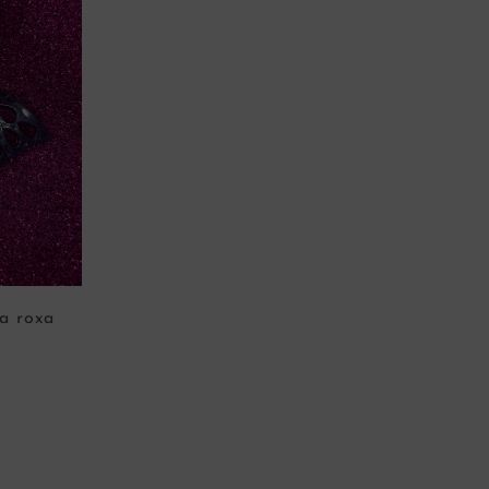
ta roxa
NHO