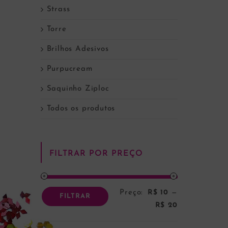
Strass
Torre
Brilhos Adesivos
Purpucream
Saquinho Ziploc
Todos os produtos
FILTRAR POR PREÇO
Preço:
R$ 10
—
Preço
Preço
FILTRAR
R$ 20
mínimo
máximo