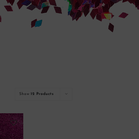
Show
12 Products