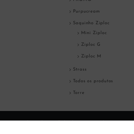
Purpucream
Saquinho Ziploc
Mini Ziploc
Ziploc G
Ziploc M
Strass
Todos os produtos
Torre
© Copyright
2026 Todos direitos reservados