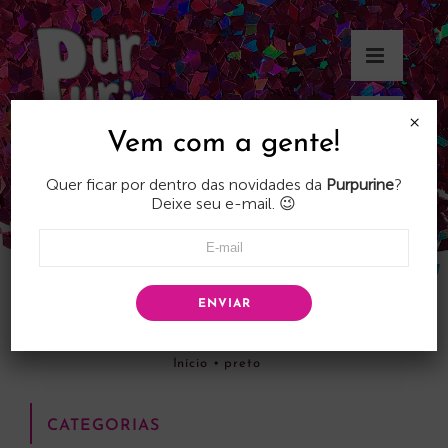
Skip
to
content
×
Vem com a gente!
Quer ficar por dentro das novidades da
Purpurine
?
Deixe seu e-mail. 😉
ENVIAR
preto
Início
•
preto
CATEGORIAS