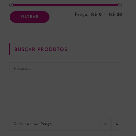
Preço:
R$ 0
—
R$ 20
Preço
Preço
FILTRAR
mínim
máxi
BUSCAR PRODUTOS
Ordernar por
Preço