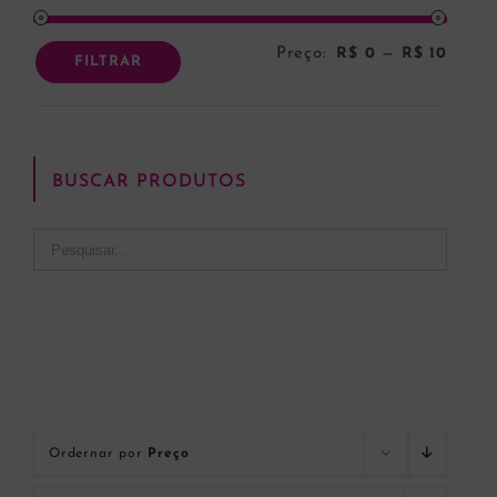
Preço:
R$ 0
—
R$ 10
Preço
Preço
FILTRAR
mínim
máxi
BUSCAR PRODUTOS
Ordernar por
Preço