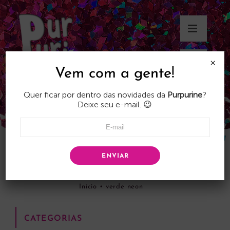
Skip
to
content
×
Vem com a gente!
Quer ficar por dentro das novidades da
Purpurine
?
Deixe seu e-mail. 😉
ENVIAR
verde neon
Início
•
verde neon
CATEGORIAS